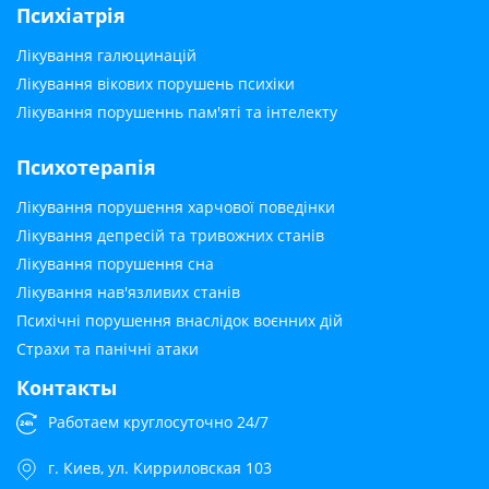
Психіатрія
Лікування галюцинацій
Лікування вікових порушень психіки
Лікування порушеннь пам'яті та інтелекту
Психотерапія
Лікування порушення харчової поведінки
Лікування депресій та тривожних станів
Лікування порушення сна
Лікування нав'язливих станів
Психічні порушення внаслідок воєнних дій
Страхи та панічні атаки
Контакты
Работаем круглосуточно 24/7
г. Киев, ул. Кирриловская 103