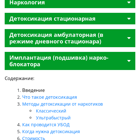
Наркология
Детоксикация стационарная
Детоксикация амбулаторная (в
режиме дневного стационара)
Имплантация (подшивка) нарко-
блокатора
Содержание:
Введение
Что такое детоксикация
Методы детоксикации от наркотиков
Классический
Ультрабыстрый
Как проводится УБОД
Когда нужна детоксикация
Стоимость