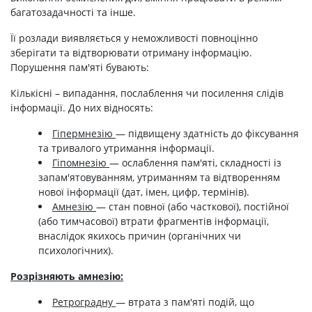
багатозадачності та інше.
Її розлади виявляється у неможливості повноцінно
зберігати та відтворювати отриману інформацію.
Порушення пам'яті бувають:
Кількісні – випадання, послаблення чи посилення слідів
інформації. До них відносять:
Гіпермнезію
— підвищену здатність до фіксування
та тривалого утримання інформації.
Гіпомнезію
— ослаблення пам'яті, складності із
запам'ятовуванням, утриманням та відтворенням
нової інформації (дат, імен, цифр, термінів).
Амнезію
— стан повної (або часткової), постійної
(або тимчасової) втрати фрагментів інформації,
внаслідок якихось причин (органічних чи
психологічних).
Розрізняють амнезію:
Ретроградну
— втрата з пам'яті подій, що