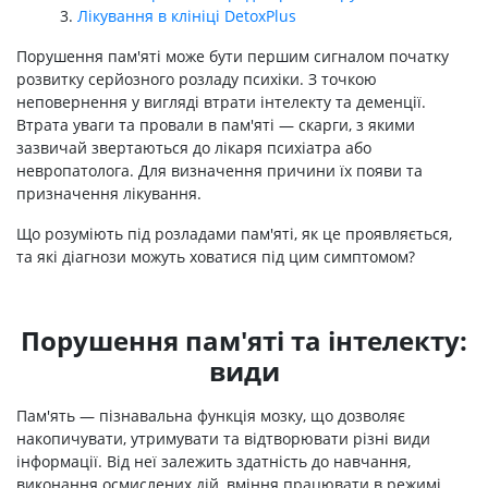
Лікування в клініці DetoxPlus
Порушення пам'яті може бути першим сигналом початку
розвитку серйозного розладу психіки. З точкою
неповернення у вигляді втрати інтелекту та деменції.
Втрата уваги та провали в пам'яті — скарги, з якими
зазвичай звертаються до лікаря психіатра або
невропатолога. Для визначення причини їх появи та
призначення лікування.
Що розуміють під розладами пам'яті, як це проявляється,
та які діагнози можуть ховатися під цим симптомом?
Порушення пам'яті та інтелекту:
види
Пам'ять — пізнавальна функція мозку, що дозволяє
накопичувати, утримувати та відтворювати різні види
інформації. Від неї залежить здатність до навчання,
виконання осмислених дій, вміння працювати в режимі