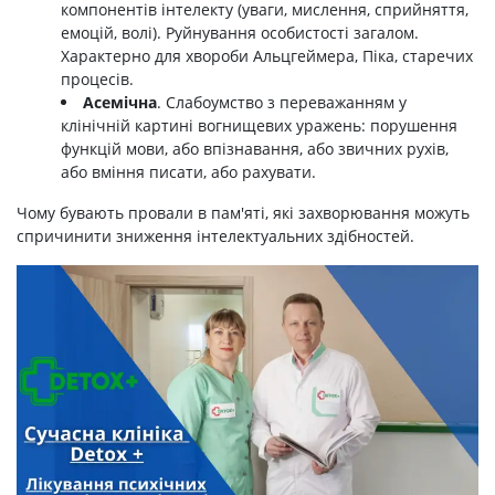
компонентів інтелекту (уваги, мислення, сприйняття,
емоцій, волі). Руйнування особистості загалом.
Характерно для хвороби Альцгеймера, Піка, старечих
процесів.
Асемічна
. Слабоумство з переважанням у
клінічній картині вогнищевих уражень: порушення
функцій мови, або впізнавання, або звичних рухів,
або вміння писати, або рахувати.
Чому бувають провали в пам'яті, які захворювання можуть
спричинити зниження інтелектуальних здібностей.