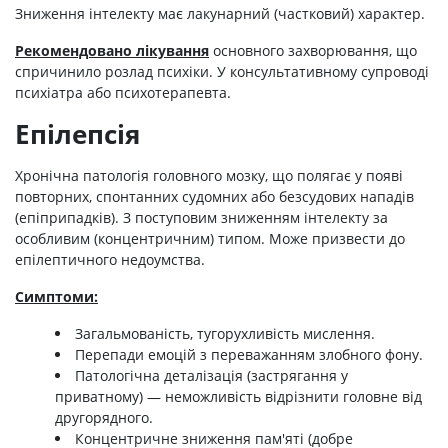
Зниження інтелекту має лакунарний (частковий) характер.
Рекомендовано лікування
основного захворювання, що
спричинило розлад психіки. У консультативному супроводі
психіатра або психотерапевта.
Епілепсія
Хронічна патологія головного мозку, що полягає у появі
повторних, спонтанних судомних або безсудових нападів
(епіприпадків). З поступовим зниженням інтелекту за
особливим (концентричним) типом. Може призвести до
епілептичного недоумства.
Симптоми:
Загальмованість, тугорухливість мислення.
Перепади емоцій з переважанням злобного фону.
Патологічна деталізація (застрягання у
приватному) — неможливість відрізнити головне від
другорядного.
Концентричне зниження пам'яті (добре