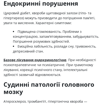
Ендокринні порушення
Цукровий діабет, хвороби щитовидної залози (гіпо- та
гіпертиреоз) можуть призводити до погіршення пам'яті,
уваги та мислення. Характерні симптоми:
Підвищена стомлюваність. Проблеми з
концентрацією, запам'ятовуванням, забудькуватість.
Погіршення розумових здібностей.
Емоційна лабільність, розлади сну, тривожність,
депресивний стан.
Базове лікування ендокринологічне
. При необхідності
психотерапевтичне чи психіатричне. При грамотному
лікуванні, корекції психічного стану, інтелектуальні
здібності зазвичай відновлюються.
Судинні патології головного
мозку
Атеросклероз, тромбангіїт, гіпертонічна хвороба —