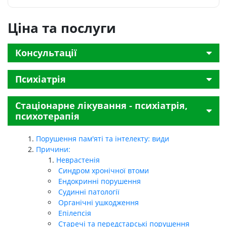
Ціна та послуги
Консультації
Психіатрія
Стаціонарне лікування - психіатрія,
психотерапія
Порушення пам'яті та інтелекту: види
Причини:
Неврастенія
Синдром хронічної втоми
Ендокринні порушення
Судинні патології
Органічні ушкодження
Епілепсія
Старечі та передстарські порушення