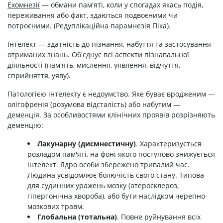
Ехомнезії
— обмани пам'яті, коли у спогадах якась подія,
переживання або факт, здаються подвоєними чи
потроєними. (Редуплікаційна парамнезія Піка).
Інтелект — здатність до пізнання, набуття та застосування
отриманих знань. Об'єднує всі аспекти пізнавальної
діяльності (пам'ять, мислення, уявлення, відчуття,
сприйняття, уяву).
Патологією інтелекту є недоумство. Яке буває вродженим —
олігофренія (розумова відсталість) або набутим —
деменція. За особливостями клінічних проявів розрізняють
деменцію:
Лакунарну (дисмнестичну)
. Характеризується
розладом пам'яті, на фоні якого поступово знижується
інтелект. Ядро особи збережено тривалий час.
Людина усвідомлює болючість свого стану. Типова
для судинних уражень мозку (атеросклероз,
гіпертонічна хвороба), або бути наслідком черепно-
мозкових травм.
Глобальна (тотальна)
. Повне руйнування всіх