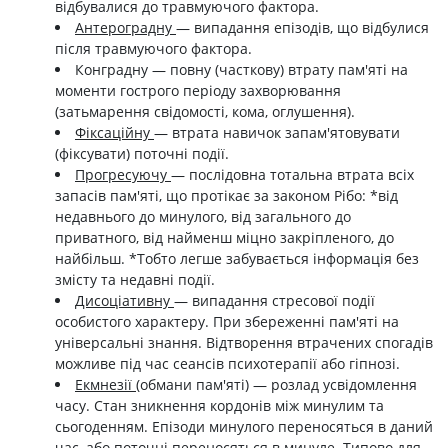
відбувалися до травмуючого фактора.
Антероградну
— випадання епізодів, що відбулися
після травмуючого фактора.
Конградну — повну (часткову) втрату пам'яті на
моменти гострого періоду захворювання
(затьмарення свідомості, кома, оглушення).
Фіксаційну
— втрата навичок запам'ятовувати
(фіксувати) поточні події.
Прогресуючу
— послідовна тотальна втрата всіх
запасів пам'яті, що протікає за законом Рібо: *від
недавнього до минулого, від загального до
приватного, від найменш міцно закріпленого, до
найбільш. *Тобто легше забувається інформація без
змісту та недавні події.
Дисоціативну
— випадання стресової події
особистого характеру. При збереженні пам'яті на
універсальні знання. Відтворення втрачених спогадів
можливе під час сеансів психотерапії або гіпнозі.
Екмнезії
(обмани пам'яті) — розлад усвідомлення
часу. Стан зникнення кордонів між минулим та
сьогоденням. Епізоди минулого переносяться в даний
час, або поточні переносяться в минуле. Типово для