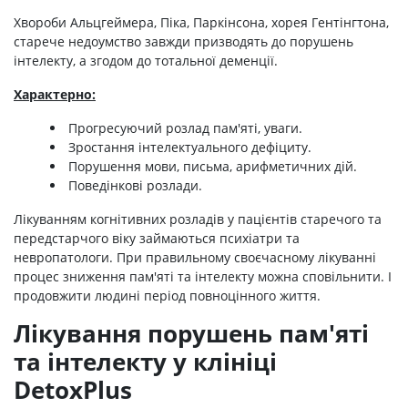
Хвороби Альцгеймера, Піка, Паркінсона, хорея Гентінгтона,
старече недоумство завжди призводять до порушень
інтелекту, а згодом до тотальної деменції.
Характерно:
Прогресуючий розлад пам'яті, уваги.
Зростання інтелектуального дефіциту.
Порушення мови, письма, арифметичних дій.
Поведінкові розлади.
Лікуванням когнітивних розладів у пацієнтів старечого та
передстарчого віку займаються психіатри та
невропатологи. При правильному своєчасному лікуванні
процес зниження пам'яті та інтелекту можна сповільнити. І
продовжити людині період повноцінного життя.
Лікування порушень пам'яті
та інтелекту у клініці
DetoxPlus