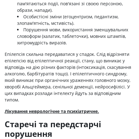
пам'ятаються події, пов'язані зі своєю персоною,
образи, напади).
Особистісні зміни (егоцентризм, педантизм,
злопам'ятність, мстивість).
Порушення мови, використання зменшувальних
словоформ (халатик, таблеточки), мовних штампів,
хитромудрість виразів.
Епілепсія схильна передаватися у спадок. Слід відрізняти
епілепсію від епілептичної реакції, стану, що виникає у
відповідь на дію різних факторів (інтоксикація, скасування
алкоголю, барбітуратів тощо). І епілептичного синдрому,
який виникає при органічних ураженнях головного мозку,
хворобі Альцгеймера, сенільної деменції, нейросифілісі. У
цих випадках розлади інтелекту йдуть за відповідним
типом.
Лікування неврологічне та психіатричне.
Старечі та передстарчі
порушення