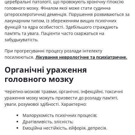
церебральні патології, що провокують хронічну гіпоксію
головного мозку. Фіналом якої може стати судинна
(атеросклеротична) деменція. Порушення розвиваються за
лакунарним типом, із збереженням вищих психічних
функцій та ядра особистості. Здебільшого страждають
пам'ять та увага. Пацієнти часто скаржаться на
забудькуватість.
При прогресуванні процесу розлади інтелекту
посилюються.
Лікування неврологічне та психіатричне.
Органічні ураження
головного мозку
Черепно-мозкові травми, органічні, інфекційні, токсичні
ураження мозку можуть призвести до розладу пам'яті,
уваги, розумової здібності. Характерно:
Малорухомість психічних процесів;
Дратівливість, злісність;
Емоційна нестійкість, ейфорія, депресія.