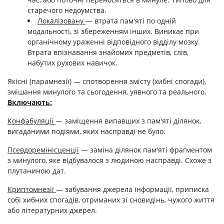
старечого недоумства.
Локалізовану
— втрата пам'яті по одній
модальності, зі збереженням інших. Виникає при
органічному ураженні відповідного відділу мозку.
Втрата впізнавання знайомих предметів, слів,
набутих рухових навичок.
Якісні (парамнезії) — спотворення змісту (хибні спогади),
змішання минулого та сьогодення, уявного та реального.
Включають:
Конфабуляції
— заміщення випавших з пам'яті ділянок,
вигаданими подіями, яких насправді не було.
Псевдоремінісценції
— заміна ділянок пам'яті фрагментом
з минулого, яке відбувалося з людиною насправді. Схоже з
плутаниною дат.
Криптомнезії
— забування джерела інформації, приписка
собі хибних спогадів, отриманих зі сновидінь, чужого життя
або літературних джерел.