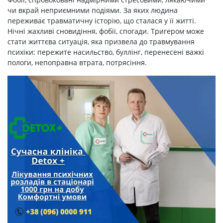
чи вкрай неприємними подіями. За яких людина
переживає травматичну історію, що сталася у її житті.
Нічні жахливі сновидіння, фобії, спогади. Тригером може
стати життєва ситуація, яка призвела до травмування
психіки: пережите насильство, буллінг, перенесені важкі
пологи, непоправна втрата, потрясіння.