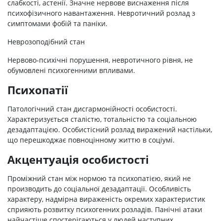
слабкості, астенії. Значне нервове виснаження після
психофізичного навантаження. Невротичний розлад з
симптомами фобій та паніки.
Неврозоподібний стан
Нервово-психічні порушення, невротичного рівня, не
обумовлені психогенними впливами.
Психопатії
Патологічний стан дисгармонійності особистості.
Характеризується сталістю, тотальністю та соціальною
дезадаптацією. Особистісний розлад виражений настільки,
що перешкоджає повноцінному життю в соціумі.
Акцентуація особистості
Проміжний стан між нормою та психопатією, який не
производить до соціальної дезадаптації. Особливість
характеру, надмірна вираженість окремих характеристик
сприяють розвитку психогенних розладів. Панічні атаки
найчастіше спостерігаються у людей наступних