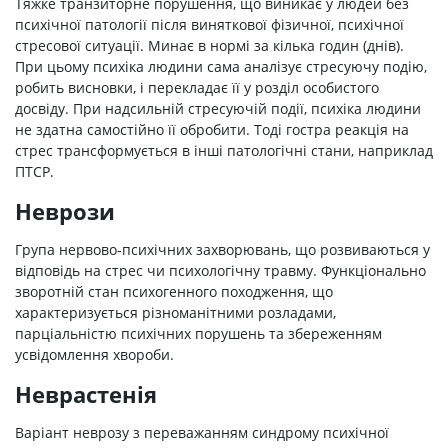
Тяжке транзиторне порушення, що виникає у людей без
психічної патології після виняткової фізичної, психічної
стресової ситуації. Минає в нормі за кілька годин (днів).
При цьому психіка людини сама аналізує стресуючу подію,
робить висновки, і перекладає її у розділ особистого
досвіду. При надсильній стресуючій події, психіка людини
не здатна самостійно її обробити. Тоді гостра реакція на
стрес трансформується в інші патологічні стани, наприклад
ПТСР.
Неврози
Група нервово-психічних захворювань, що розвиваються у
відповідь на стрес чи психологічну травму. Функціонально
зворотній стан психогенного походження, що
характеризується різноманітними розладами,
парціальністю психічних порушень та збереженням
усвідомлення хвороби.
Неврастенія
Варіант неврозу з переважанням синдрому психічної