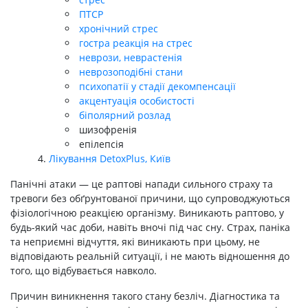
ПТСР
хронічний стрес
гостра реакція на стрес
неврози, неврастенія
неврозоподібні стани
психопатії у стадії декомпенсації
акцентуація особистості
біполярний розлад
шизофренія
епілепсія
Лікування DetoxPlus, Київ
Панічні атаки — це раптові напади сильного страху та
тревоги без обґрунтованої причини, що супроводжуються
фізіологічною реакцією організму. Виникають раптово, у
будь-який час доби, навіть вночі під час сну. Страх, паніка
та неприємні відчуття, які виникають при цьому, не
відповідають реальній ситуації, і не мають відношення до
того, що відбувається навколо.
Причин виникнення такого стану безліч. Діагностика та