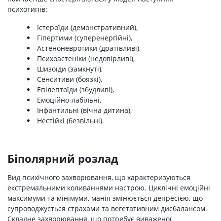
психотипів:
Істероїди (демонстративний),
Гіпертими (суперенергійні),
Астеноневротики (дратівливі),
Психоастеніки (недовірливі),
Шизоїди (замкнуті),
Сенситиви (боязкі),
Епілептоїди (збудливі),
Емоційно-лабільні,
Інфантильні (вічна дитина),
Нестійкі (безвільні).
Біполярний розлад
Вид психічного захворювання, що характеризуються
екстремальними коливаннями настрою. Циклічні емоційні
максимуми та мінімуми, манія змінюється депресією, що
супроводжується страхами та вегетативним дисбалансом.
Складне захворювання, що потребує виваженої