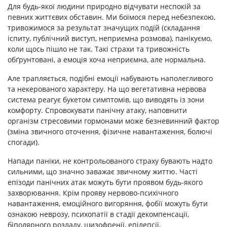
Для будь-якої людини природно відчувати неспокій за
певних життєвих обставин. Ми боїмося перед небезпекою,
тривожимося за результат значущих подій (складання
іспиту, публічний виступ, неприємна розмова), панікуємо,
коли щось пішло не так. Такі страхи та тривожність
обґрунтовані, а емоція хоча неприємна, але нормальна.
Але трапляється, подібні емоції набувають наполегливого
та некерованого характеру. На що вегетативна нервова
система реагує букетом симптомів, що виводять із зони
комфорту. Спровокувати панічну атаку, наповнити
організм стресовими гормонами може безневинний фактор
(зміна звичного оточення, фізичне навантаження, болючі
спогади).
Напади паніки, не контрольованого страху бувають надто
сильними, що значно заважає звичному життю. Часті
епізоди панічних атак можуть бути проявом будь-якого
захворювання. Крім прояву нервово-психічного
навантаження, емоційного вигоряння, фобії можуть бути
ознакою неврозу, психопатії в стадії декомпенсації,
біполярного розладу, шизофренії, епілепсії,