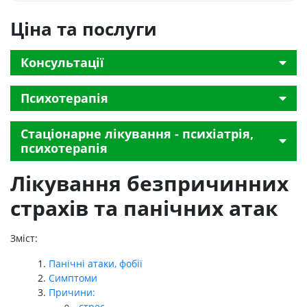
Ціна та послуги
Консультації
Психотерапія
Стаціонарне лікування - психіатрія,
психотерапія
Лікування безпричинних
страхів та панічних атак
Зміст:
Панічні атаки, фобії
Симптоми
Причини:
стрес