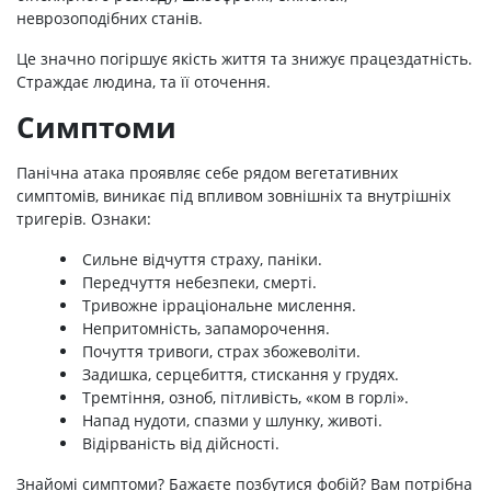
неврозоподібних станів.
Це значно погіршує якість життя та знижує працездатність.
Страждає людина, та її оточення.
Симптоми
Панічна атака проявляє себе рядом вегетативних
симптомів, виникає під впливом зовнішніх та внутрішніх
тригерів. Ознаки:
Сильне відчуття страху, паніки.
Передчуття небезпеки, смерті.
Тривожне ірраціональне мислення.
Непритомність, запаморочення.
Почуття тривоги, страх збожеволіти.
Задишка, серцебиття, стискання у грудях.
Тремтіння, озноб, пітливість, «ком в горлі».
Напад нудоти, спазми у шлунку, животі.
Відірваність від дійсності.
Знайомі симптоми? Бажаєте позбутися фобій? Вам потрібна