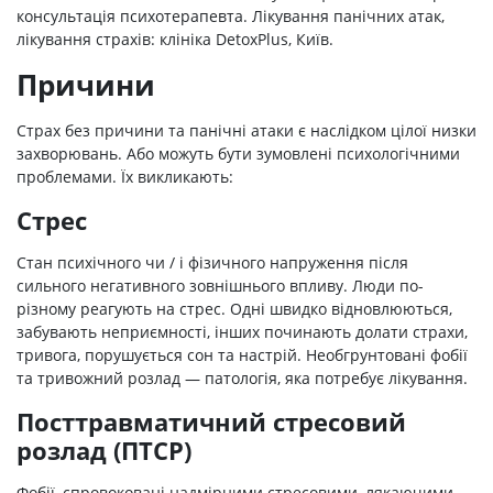
консультація психотерапевта. Лікування панічних атак,
лікування страхів: клініка DetoxPlus, Київ.
Причини
Страх без причини та панічні атаки є наслідком цілої низки
захворювань. Або можуть бути зумовлені психологічними
проблемами. Їх викликають:
Стрес
Стан психічного чи / і фізичного напруження після
сильного негативного зовнішнього впливу. Люди по-
різному реагують на стрес. Одні швидко відновлюються,
забувають неприємності, інших починають долати страхи,
тривога, порушується сон та настрій. Необгрунтовані фобії
та тривожний розлад — патологія, яка потребує лікування.
Посттравматичний стресовий
розлад (ПТСР)
Фобії, спровоковані надмірними стресовими, лякаючими