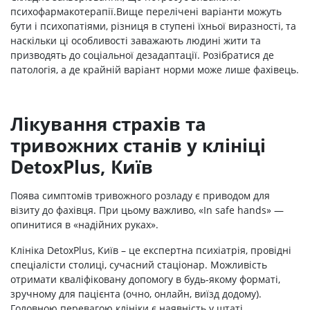
психофармакотерапії.Вище перелічені варіанти можуть
бути і психопатіями, різниця в ступені їхньої виразності, та
наскільки ці особливості заважають людині жити та
призводять до соціальної дезадаптації. Розібратися де
патологія, а де крайній варіант норми може лише фахівець.
Лікування страхів та
тривожних станів у клініці
DetoxPlus, Київ
Поява симптомів тривожного розладу є приводом для
візиту до фахівця. При цьому важливо, «In safe hands» —
опинитися в «надійних руках».
Клініка DetoxPlus, Київ – це експертна психіатрія, провідні
спеціалісти столиці, сучасний стаціонар. Можливість
отримати кваліфіковану допомогу в будь-якому форматі,
зручному для пацієнта (очно, онлайн, виїзд додому).
Головною перевагою клініки є наявність у штаті