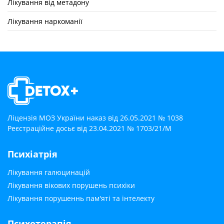
Лікування від метадону
Лікування наркоманії
Ліцензія МОЗ України наказ від 26.05.2021 № 1038
Реєстраційне досьє від 23.04.2021 № 1703/21/М
Психіатрія
Лікування галюцинацій
Лікування вікових порушень психіки
Лікування порушеннь пам'яті та інтелекту
Психотерапія