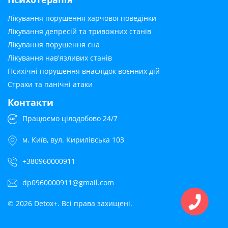
Лікування порушення харчової поведінки
Лікування депресій та тривожних станів
Лікування порушення сна
Лікування нав'язливих станів
Психічні порушення внаслідок воєнних дій
Страхи та панічні атаки
Контакти
Працюємо цілодобово 24/7
м. Київ, вул. Кирилівська 103
+380960000911
dp0960000911@gmail.com
© 2026 Detox+. Всі права захищені.