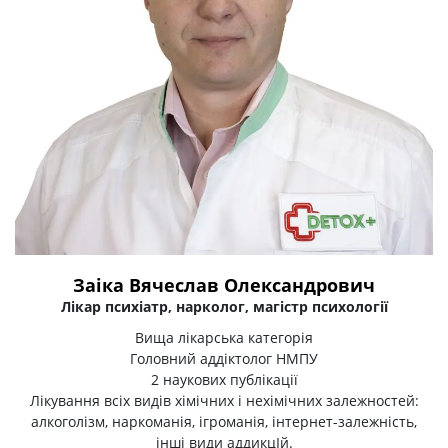
Заіка Вячеслав Олександрович
Лікар психіатр, нарколог, магістр психології
Вища лікарська категорія
Головний аддіктолог НМПУ
2 наукових публікації
Лікування всіх видів хімічних і нехімічних залежностей:
алкоголізм, наркоманія, ігроманія, інтернет-залежність,
інші види аддикцІй.