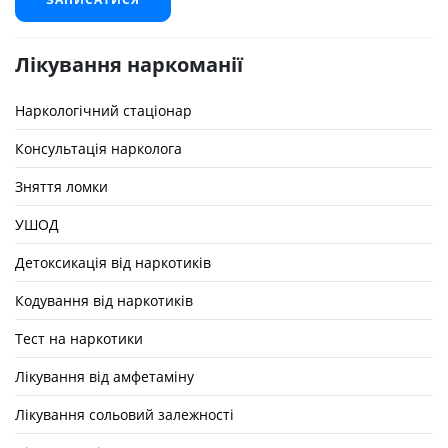
Лікування наркоманії
Наркологічний стаціонар
Консультація нарколога
Зняття ломки
УШОД
Детоксикація від наркотиків
Кодування від наркотиків
Тест на наркотики
Лікування від амфетаміну
Лікування сольовий залежності