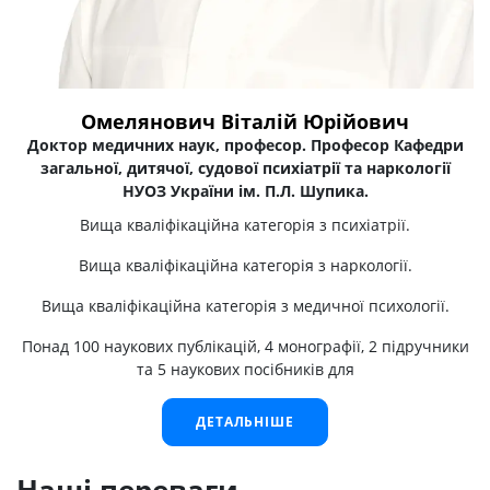
Омелянович Віталій Юрійович
Доктор медичних наук, професор. Професор Кафедри
загальної, дитячої, судової психіатрії та наркології
НУОЗ України ім. П.Л. Шупика.
Вища кваліфікаційна категорія з психіатрії.
Вища кваліфікаційна категорія з наркології.
Вища кваліфікаційна категорія з медичної психології.
Понад 100 наукових публікацій, 4 монографії, 2 підручники
та 5 наукових посібників для
ДЕТАЛЬНІШЕ