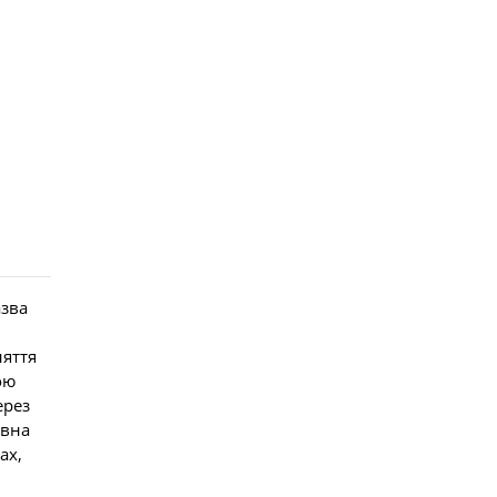
зва
няття
ою
ерез
ивна
ах,