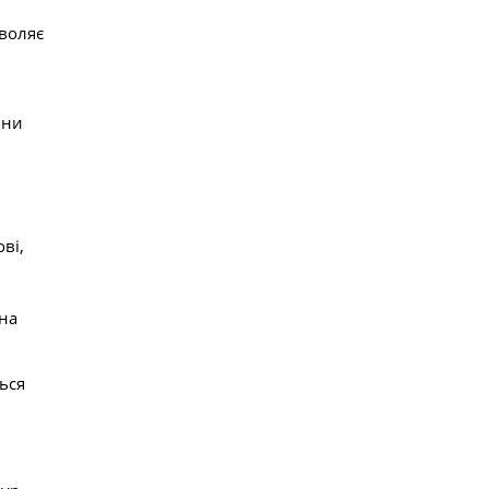
.
воляє
ини
ві,
вна
ься