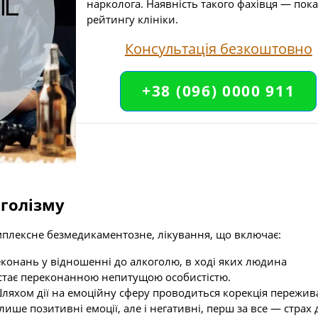
нарколога. Наявність такого фахівця — пок
рейтингу клініки.
Консультація безкоштовно
+38 (096) 0000 911
оголізму
мплексне безмедикаментозне, лікування, що включає:
конань у відношенні до алкоголю, в ході яких людина
 стає переконанною непитущою особистістю.
Шляхом дії на емоційну сферу проводиться корекція пережи
лише позитивні емоції, але і негативні, перш за все — страх 