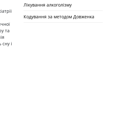
Лікування алкоголізму
іатрії
Кодування за методом Довженка
ичної
ру та
ія
 сну і