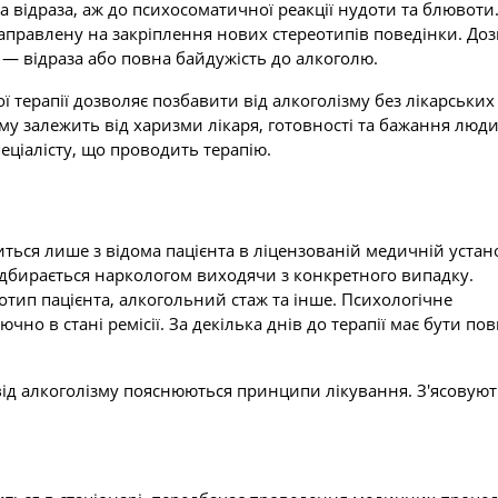
а відраза, аж до психосоматичної реакції нудоти та блювоти
правлену на закріплення нових стереотипів поведінки. Доз
— відраза або повна байдужість до алкоголю.
 терапії дозволяє позбавити від алкоголізму без лікарських
ому залежить від харизми лікаря, готовності та бажання люд
еціалісту, що проводить терапію.
ься лише з відома пацієнта в ліцензованій медичній устано
підбирається наркологом виходячи з конкретного випадку.
тип пацієнта, алкогольний стаж та інше. Психологічне
о в стані ремісії. За декілька днів до терапії має бути по
ід алкоголізму пояснюються принципи лікування. З'ясовуют