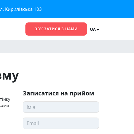
ул. Кирилівська 103
ЗВ'ЯЗАТИСЯ З НАМИ
UA
зму
Записатися на прийом
тійку
иками