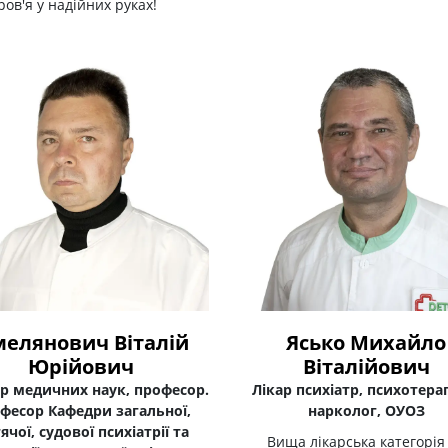
ов'я у надійних руках!
елянович Віталій
Ясько Михайло
Юрійович
Віталійович
р медичних наук, професор.
Лікар психіатр, психотера
фесор Кафедри загальної,
нарколог, ОУОЗ
ячої, судової психіатрії та
Вища лікарська категорія