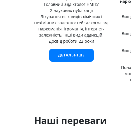
нарко
Головний аддіктолог НМПУ
2 наукових публікації
Лікування всіх видів хімічних і
Вища
нехімічних залежностей: алкоголізм,
наркоманія, ігроманія, інтернет-
Вища
залежність, інші види аддикцІй.
Досвід роботи 22 роки
Вища
ДЕТАЛЬНІШЕ
Пона
мон
Наші переваги