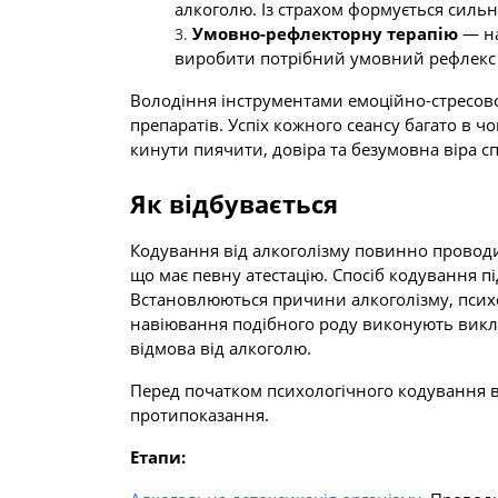
алкоголю. Із страхом формується сильн
Умовно-рефлекторну терапію
— на
виробити потрібний умовний рефлекс 
Володіння інструментами емоційно-стресової
препаратів. Успіх кожного сеансу багато в ч
кинути пиячити, довіра та безумовна віра сп
Як відбувається
Кодування від алкоголізму повинно проводит
що має певну атестацію. Спосіб кодування 
Встановлюються причини алкоголізму, психо
навіювання подібного роду виконують виключн
відмова від алкоголю.
Перед початком психологічного кодування в
протипоказання.
Етапи: