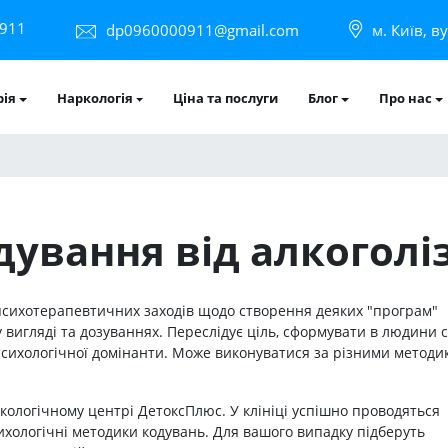
911
dp0960000911@gmail.com
м. Київ, в
рія
Наркологія
Ціна та послуги
Блог
Про нас
дування від алкоголі
-психотерапевтичних заходів щодо створення деяких "програм"
вигляді та дозуваннях. Переслідує ціль, сформувати в людини с
 психологічної домінанти. Може виконуватися за різними метод
кологічному центрі ДетоксПлюс. У клініці успішно проводяться
ихологічні методики кодувань. Для вашого випадку підберуть