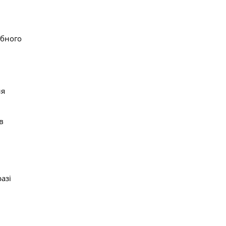
ібного
ля
в
азі