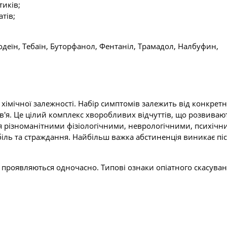
тиків;
тів;
одеїн, Тебаїн, Буторфанол, Фентаніл, Трамадол, Налбуфин,
хімічної залежності. Набір симптомів залежить від конкретн
ов'я. Це цілий комплекс хворобливих відчуттів, що розвиваю
ся різноманітними фізіологічними, неврологічними, психічн
ль та страждання. Найбільш важка абстиненція виникає пі
 проявляються одночасно. Типові ознаки опіатного скасуван