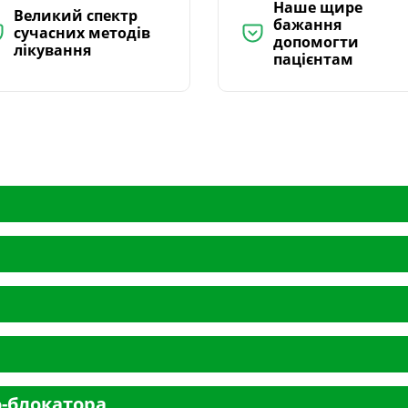
Наше щире
Великий спектр
бажання
сучасних методів
допомогти
лікування
пацієнтам
о-блокатора