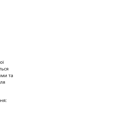
ої
ться
ими та
сля
ня: