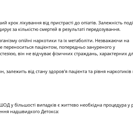
й крок лікування від пристрасті до опіатів. Залежність под
ирує за кількістю смертей в результаті передозування.
ганізму опійні наркотики та їх метаболіти. Незважаючи на
ре переноситься пацієнтом, попередньо зануреного у
тезією, він не відчуває фізичних страждань, характерних д
, залежить від стану здоров'я пацієнта та рівня наркотиків 
ШОД у більшості випадків є життєво необхідна процедура у р
дення надшвидкого Детокса: