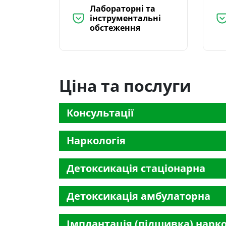
Лабораторні та
інструментальні
обстеження
Ціна та послуги
Консультації
Наркологія
Детоксикація стаціонарна
Детоксикація амбулаторна
Імплантація (підшивка) нарк