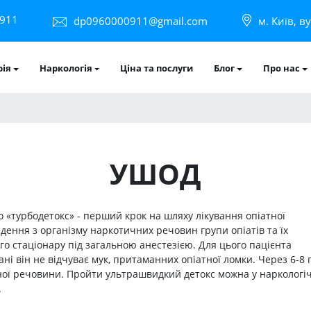
911
dp0960000911@gmail.com
м. Київ, в
рія
Наркологія
Ціна та послуги
Блог
Про нас
УШОД
 «турбодетокс» - перший крок на шляху лікування опіатної
дення з організму наркотичних речовин групи опіатів та їх
го стаціонару під загальною анестезією. Для цього пацієнта
і він не відчуває мук, притаманних опіатної ломки. Через 6-8 
чної речовини. Пройти ультрашвидкий детокс можна у наркологі
.