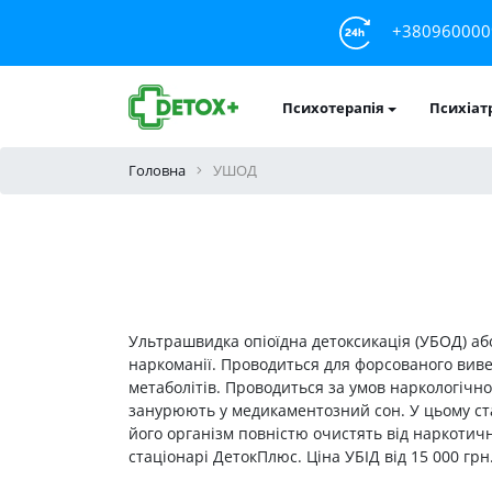
+380960000
Психотерапія
Психіат
Головна
УШОД
Ультрашвидка опіоїдна детоксикація (УБОД) або
наркоманії. Проводиться для форсованого виве
метаболітів. Проводиться за умов наркологічно
занурюють у медикаментозний сон. У цьому стан
його організм повністю очистять від наркоти
стаціонарі ДетокПлюс. Ціна УБІД від 15 000 грн