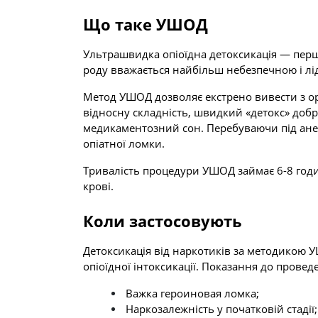
Що таке УШОД
Ультрашвидка опіоїдна детоксикація — перши
роду вважається найбільш небезпечною і лід
Метод УШОД дозволяє екстрено вивести з ор
відносну складність, швидкий «детокс» доб
медикаментозний сон. Перебуваючи під анес
опіатної ломки.
Тривалість процедури УШОД займає 6-8 годин
крові.
Коли застосовують
Детоксикація від наркотиків за методикою У
опіоїдної інтоксикації. Показання до прове
Важка героиновая ломка;
Наркозалежність у початковій стадії;