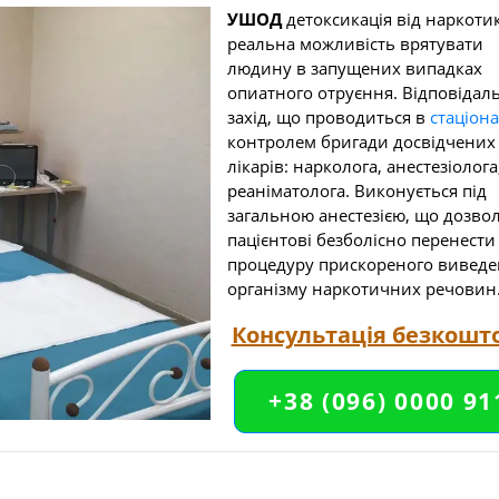
УШОД
детоксикація від наркоти
реальна
можливість врятувати
людину в запущених випадках
опиатного отруєння. Відповідал
захід, що проводиться в
стаціона
контролем бригади досвідчених
лікарів: нарколога, анестезіолога
реаніматолога. Виконується під
загальною анестезією, що дозво
пацієнтові безболісно перенести
процедуру прискореного виведе
організму наркотичних речовин
Консультація безкошт
+38 (096) 0000 91