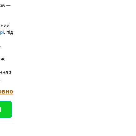
ків —
ьний
рі
, під
,
ляє
ння з
.
овно
1