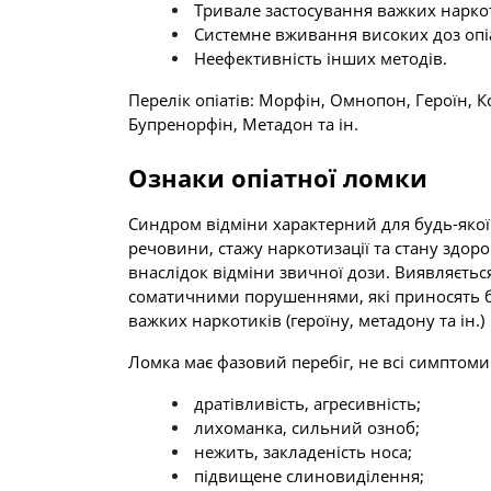
Тривале застосування важких нарко
Системне вживання високих доз опіа
Неефективність інших методів.
Перелік опіатів: Морфін, Омнопон, Героїн, К
Бупренорфін, Метадон та ін.
Ознаки опіатної ломки
Синдром відміни характерний для будь-якої 
речовини, стажу наркотизації та стану здор
внаслідок відміни звичної дози. Виявляєть
соматичними порушеннями, які приносять бі
важких наркотиків (героїну, метадону та ін.)
Ломка має фазовий перебіг, не всі симптоми
дратівливість, агресивність;
лихоманка, сильний озноб;
нежить, закладеність носа;
підвищене слиновиділення;