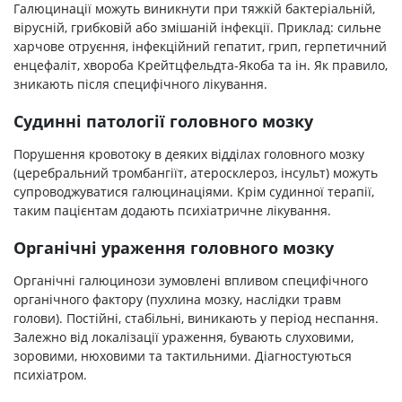
Галюцинації можуть виникнути при тяжкій бактеріальній,
вірусній, грибковій або змішаній інфекції. Приклад: сильне
харчове отруєння, інфекційний гепатит, грип, герпетичний
енцефаліт, хвороба Крейтцфельдта-Якоба та ін. Як правило,
зникають після специфічного лікування.
Судинні патології головного мозку
Порушення кровотоку в деяких відділах головного мозку
(церебральний тромбангіїт, атеросклероз, інсульт) можуть
супроводжуватися галюцинаціями. Крім судинної терапії,
таким пацієнтам додають психіатричне лікування.
Органічні ураження головного мозку
Органічні галюцинози зумовлені впливом специфічного
органічного фактору (пухлина мозку, наслідки травм
голови). Постійні, стабільні, виникають у період неспання.
Залежно від локалізації ураження, бувають слуховими,
зоровими, нюховими та тактильними. Діагностуються
психіатром.