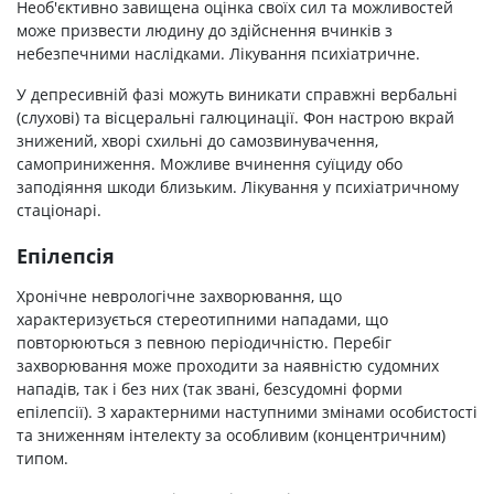
Необ'єктивно завищена оцінка своїх сил та можливостей
може призвести людину до здійснення вчинків з
небезпечними наслідками. Лікування психіатричне.
У депресивній фазі можуть виникати справжні вербальні
(слухові) та вісцеральні галюцинації. Фон настрою вкрай
знижений, хворі схильні до самозвинувачення,
самоприниження. Можливе вчинення суїциду обо
заподіяння шкоди близьким. Лікування у психіатричному
стаціонарі.
Епілепсія
Хронічне неврологічне захворювання, що
характеризується стереотипними нападами, що
повторюються з певною періодичністю. Перебіг
захворювання може проходити за наявністю судомних
нападів, так і без них (так звані, безсудомні форми
епілепсії). З характерними наступними змінами особистості
та зниженням інтелекту за особливим (концентричним)
типом.