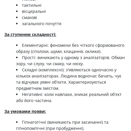
тактильні
вісцеральні
смакові
загального почуття
За ступенем складності:
Елементарні: феномени без чіткого сформованого
образу (сполохи, шуми, клацання, оклики).
Прості: виникають у одному з аналізаторів. Обман
зору, чи слуху, чи смаку, чи нюху.
Складні (комплексні): з'являються одночасно у
кількох аналізаторах. Людина водночас бачить, чує
та відчуває уявні об'єкти. Характеризуються
предметним змістом.
Негативні: коли навпаки, зникає реальний об'єкт
або його частина.
За умовами появи:
Гіпнагогічні (виникають при засинанні) та
гіпнопомпічні (при пробудженні).