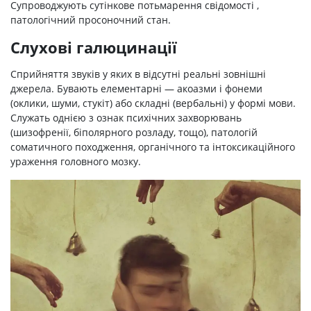
Супроводжують сутінкове потьмарення свідомості ,
патологічний просоночний стан.
Слухові галюцинації
Сприйняття звуків у яких в відсутні реальні зовнішні
джерела. Бувають елементарні — акоазми і фонеми
(оклики, шуми, стукіт) або складні (вербальні) у формі мови.
Служать однією з ознак психічних захворювань
(шизофренії, біполярного розладу, тощо), патологій
соматичного походження, органічного та інтоксикаційного
ураження головного мозку.