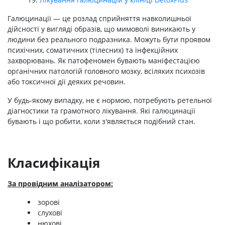
Галюцинації — це розлад сприйняття навколишньої
дійсності у вигляді образів, що мимоволі виникають у
людини без реального подразника. Можуть бути проявом
психічних, соматичних (тілесних) та інфекційних
захворювань. Як патофеномен бувають маніфестацією
органічних патологій головного мозку, всіляких психозів
або токсичної дії деяких речовин.
У будь-якому випадку, не є нормою, потребують ретельної
діагностики та грамотного лікування. Які галюцинації
бувають і що робити, коли з'являється подібний стан.
Класифікація
За провідним аналізатором:
зорові
слухові
нюхові