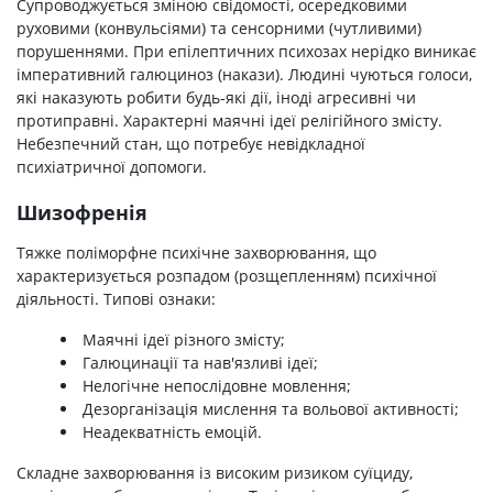
Супроводжується зміною свідомості, осередковими
руховими (конвульсіями) та сенсорними (чутливими)
порушеннями. При епілептичних психозах нерідко виникає
імперативний галюциноз (накази). Людині чуються голоси,
які наказують робити будь-які дії, іноді агресивні чи
протиправні. Характерні маячні ідеї релігійного змісту.
Небезпечний стан, що потребує невідкладної
психіатричної допомоги.
Шизофренія
Тяжке поліморфне психічне захворювання, що
характеризується розпадом (розщепленням) психічної
діяльності. Типові ознаки:
Маячні ідеї різного змісту;
Галюцинації та нав'язливі ідеї;
Нелогічне непослідовне мовлення;
Дезорганізація мислення та вольової активності;
Неадекватність емоцій.
Складне захворювання із високим ризиком суїциду,