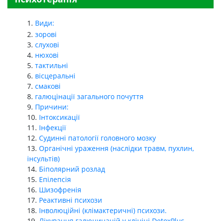
Види:
зорові
слухові
нюхові
тактильні
вісцеральні
смакові
галюцінації загального почуття
Причини:
Інтоксикації
Інфекції
Судинні патології головного мозку
Органічні ураження (наслідки травм, пухлин,
інсультів)
Біполярний розлад
Епілепсія
Шизофренія
Реактивні психози
Інволюційні (клімактеричні) психози.
Лікування галюцинацій у клініці DetoxPlus