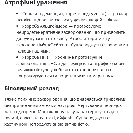
Атрофічні ураження
Сенільна деменція (старече недоумство) — розлад
психіки, що розвивається у деяких людей з віком.
хвороба Альцгеймера — прогресуюче
нейродегенеративне захворювання, що призводить
до руйнування інтелекту. Атрофія кори мозку
скронево-тім'яної області. Супроводжується зоровими
галюцинаціями.
хвороба Піка — хронічне прогресуюче
захворювання ЦНС, з деструкцією та атрофією кори
великих півкуль у лобових та скроневих зонах.
Супроводжується галюцинаціями та маренням.
Біполярний розлад
Тяжке психічне захворювання, що виявляється тривалими
безпричинними змінами настрою. Чергування періодов
манії і депресії. Маніакальну фазу характеризують ідеї
величі, своєї значущості, ейфорія. Супроводжується
хаотичною непродуктивною активністю.