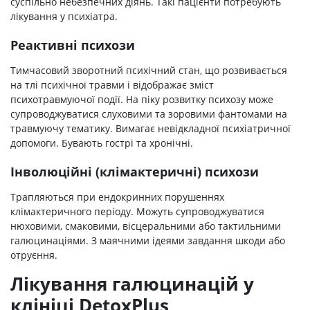
суспільно небезпечних діянь. Такі пацієнти потребують
лікування у психіатра.
Реактивні психози
Тимчасовий зворотний психічний стан, що розвивається
на тлі психічної травми і відображає зміст
психотравмуючої події. На піку розвитку психозу може
супроводжуватися слуховими та зоровими фантомами на
травмуючу тематику. Вимагає невідкладної психіатричної
допомоги. Бувають гострі та хронічні.
Інволюційні (клімактеричні) психози
Трапляються при ендокринних порушеннях
клімактеричного періоду. Можуть супроводжуватися
нюховими, смаковими, вісцеральними або тактильними
галюцинаціями. З маячними ідеями завдання шкоди або
отруєння.
Лікування галюцинацій у
клініці DetoxPlus