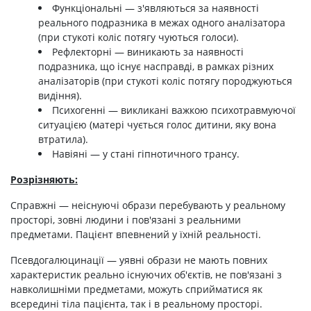
Функціональні — з'являються за наявності
реального подразника в межах одного аналізатора
(при стукоті коліс потягу чуються голоси).
Рефлекторні — виникають за наявності
подразника, що існує насправді, в рамках різних
аналізаторів (при стукоті коліс потягу породжуються
видіння).
Психогенні — викликані важкою психотравмуючої
ситуацією (матері чується голос дитини, яку вона
втратила).
Навіяні — у стані гіпнотичного трансу.
Розрізняють:
Справжні — неіснуючі образи перебувають у реальному
просторі, зовні людини і пов'язані з реальними
предметами. Пацієнт впевнений у їхній реальності.
Псевдогалюцинації — уявні образи не мають повних
характеристик реально існуючих об'єктів, не пов'язані з
навколишніми предметами, можуть сприйматися як
всередині тіла пацієнта, так і в реальному просторі.