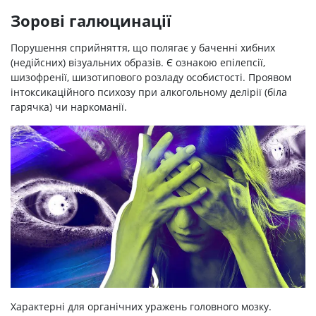
Зорові галюцинації
Порушення сприйняття, що полягає у баченні хибних
(недійсних) візуальних образів. Є ознакою епілепсії,
шизофренії, шизотипового розладу особистості. Проявом
інтоксикаційного психозу при алкогольному делірії (біла
гарячка) чи наркоманії.
Характерні для органічних уражень головного мозку.