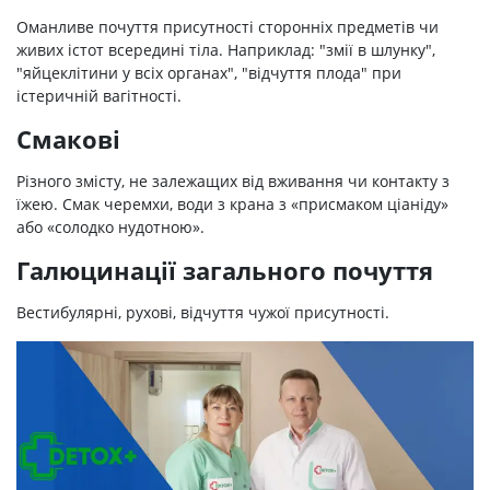
Оманливе почуття присутності сторонніх предметів чи
живих істот всередині тіла. Наприклад: "змії в шлунку",
"яйцеклітини у всіх органах", "відчуття плода" при
істеричній вагітності.
Смакові
Різного змісту, не залежащих від вживання чи контакту з
їжею. Смак черемхи, води з крана з «присмаком ціаніду»
або «солодко нудотною».
Галюцинації загального почуття
Вестибулярні, рухові, відчуття чужої присутності.