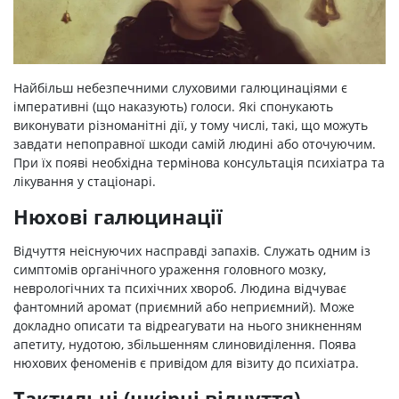
Найбільш небезпечними слуховими галюцинаціями є
імперативні (що наказують) голоси. Які спонукають
виконувати різноманітні дії, у тому числі, такі, що можуть
завдати непоправної шкоди самій людині або оточуючим.
При їх появі необхідна термінова консультація психіатра та
лікування у стаціонарі.
Нюхові галюцинації
Відчуття неіснуючих насправді запахів. Служать одним із
симптомів органічного ураження головного мозку,
неврологічних та психічних хвороб. Людина відчуває
фантомний аромат (приємний або неприємний). Може
докладно описати та відреагувати на нього зникненням
апетиту, нудотою, збільшенням слиновиділення. Поява
нюхових феноменів є привідом для візиту до психіатра.
Тактильні (шкірні відчуття)