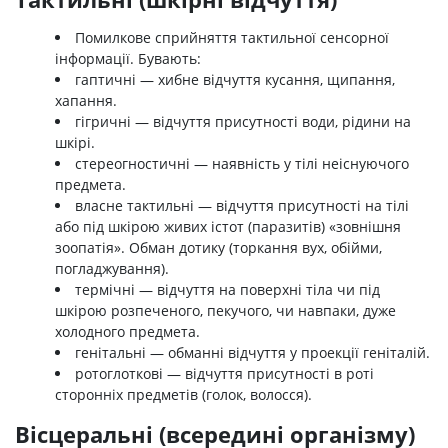
Помилкове сприйняття тактильної сенсорної
інформації. Бувають:
гаптичні — хибне відчуття кусання, щипання,
хапання.
гігричні — відчуття присутності води, рідини на
шкірі.
стереогностичні — наявність у тілі неіснуючого
предмета.
власне тактильні — відчуття присутності на тілі
або під шкірою живих істот (паразитів) «зовнішня
зоопатія». Обман дотику (торкання вух, обійми,
погладжування).
термічні — відчуття на поверхні тіла чи під
шкірою розпеченого, пекучого, чи навпаки, дуже
холодного предмета.
генітальні — обманні відчуття у проекції геніталій.
ротоглоткові — відчуття присутності в роті
сторонніх предметів (голок, волосся).
Вісцеральні (всередині організму)