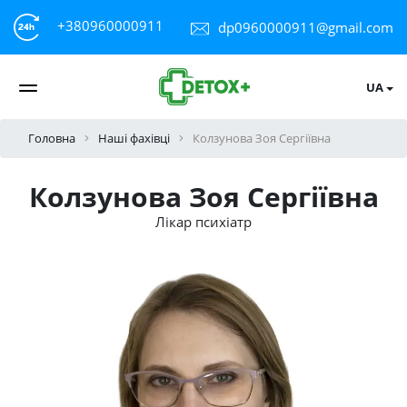
+380960000911
dp0960000911@gmail.com
UA
Головна
Наші фахівці
Колзунова Зоя Сергіївна
Колзунова Зоя Сергіївна
Лікар психіатр