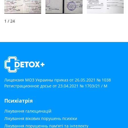
1
/ 24
Лицензия МОЗ Украины приказ от 26.05.2021 № 1038
Регистрационное досье от 23.04.2021 № 1703/21 / М
Психіатрія
Лікування галюцинацій
Лікування вікових порушень психіки
Лікування порушеннь пам'яті та інтелекту